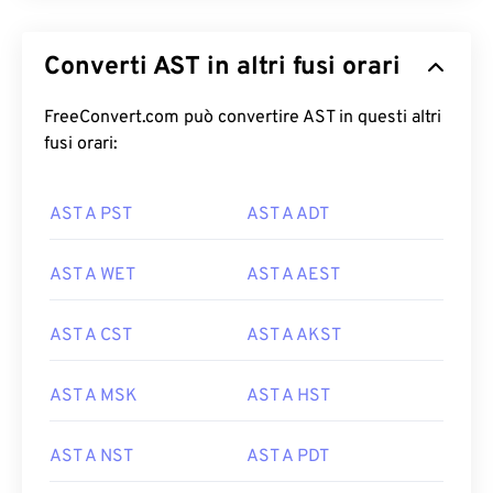
Converti AST in altri fusi orari
FreeConvert.com può convertire AST in questi altri
fusi orari:
AST A PST
AST A ADT
AST A WET
AST A AEST
AST A CST
AST A AKST
AST A MSK
AST A HST
AST A NST
AST A PDT