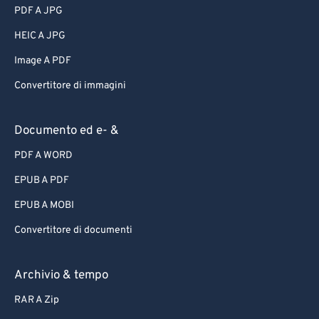
PDF A JPG
HEIC A JPG
Image A PDF
Convertitore di immagini
Documento ed e- &
PDF A WORD
EPUB A PDF
EPUB A MOBI
Convertitore di documenti
Archivio & tempo
RAR A Zip