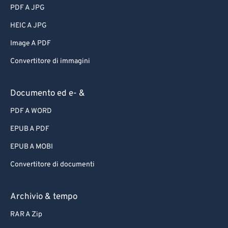
PDF A JPG
HEIC A JPG
Image A PDF
Convertitore di immagini
Documento ed e- &
PDF A WORD
EPUB A PDF
EPUB A MOBI
Convertitore di documenti
Archivio & tempo
RAR A Zip