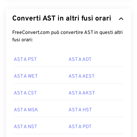
Converti AST in altri fusi orari
FreeConvert.com può convertire AST in questi altri
fusi orari:
AST A PST
AST A ADT
AST A WET
AST A AEST
AST A CST
AST A AKST
AST A MSK
AST A HST
AST A NST
AST A PDT