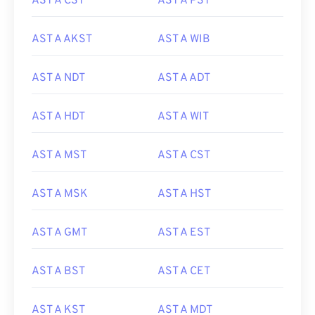
AST A CST
AST A PST
AST A AKST
AST A WIB
AST A NDT
AST A ADT
AST A HDT
AST A WIT
AST A MST
AST A CST
AST A MSK
AST A HST
AST A GMT
AST A EST
AST A BST
AST A CET
AST A KST
AST A MDT