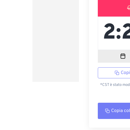
Copi
*CST è stato modi
Copia co