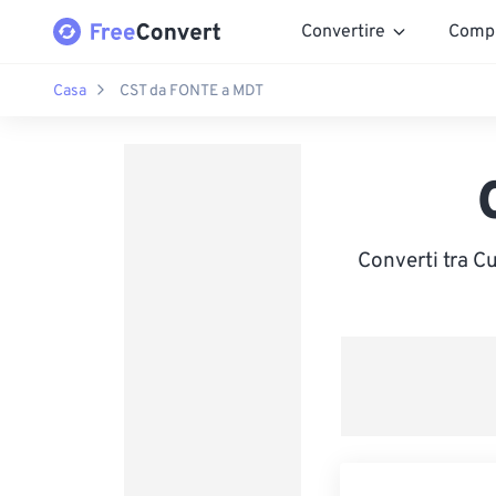
Convertire
Comp
Casa
CST da FONTE a MDT
Converti tra C