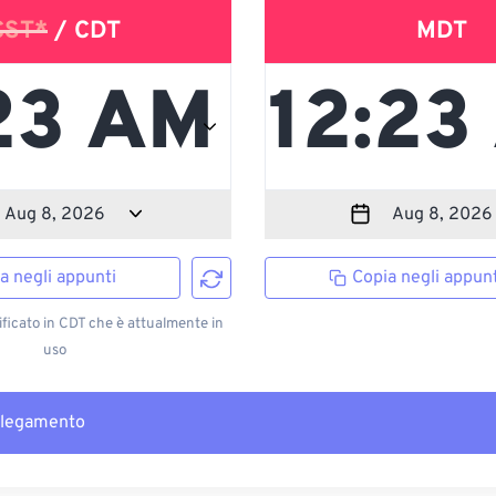
CST*
/ CDT
MDT
a negli appunti
Copia negli appunt
ficato in CDT che è attualmente in
uso
llegamento