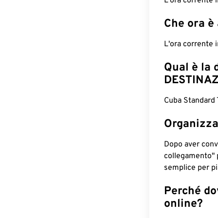
L'ora corrente
Che ora è
L'ora corrente
Qual è la 
DESTINAZ
Cuba Standard 
Organizza
Dopo aver conv
collegamento" 
semplice per pia
Perché dov
online?