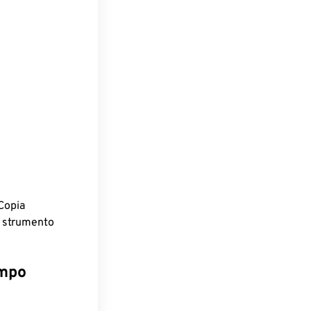
Copia
o strumento
empo