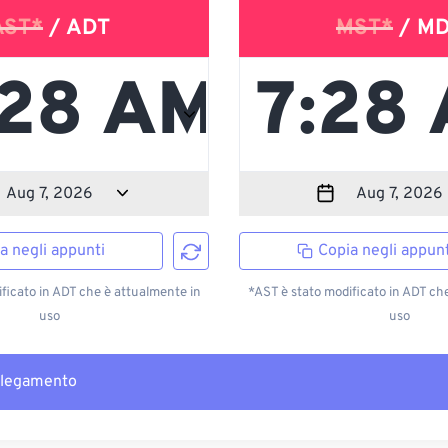
AST*
/ ADT
MST*
/ M
a negli appunti
Copia negli appunt
ficato in ADT che è attualmente in
*AST è stato modificato in ADT ch
uso
uso
llegamento