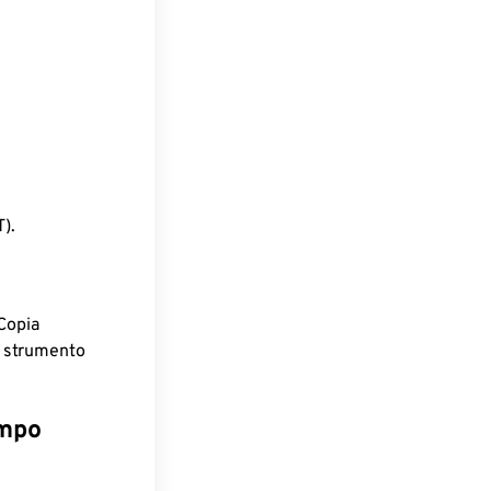
).
Copia
o strumento
empo