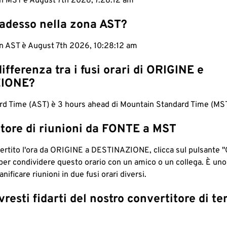
in MST è August 7th 2026, 7:28:13 am
 adesso nella zona AST?
in AST è August 7th 2026, 10:28:13 am
differenza tra i fusi orari di ORIGINE e
IONE?
ard Time (AST) è 3 hours ahead di Mountain Standard Time (MST
tore di riunioni da FONTE a MST
ertito l'ora da ORIGINE a DESTINAZIONE, clicca sul pulsante "
per condividere questo orario con un amico o un collega. È un
nificare riunioni in due fusi orari diversi.
resti fidarti del nostro convertitore di t