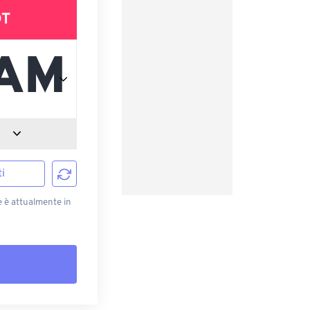
DT
i
e è attualmente in