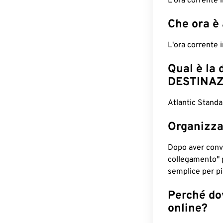
L'ora corrente 
Che ora è
L'ora corrente 
Qual è la 
DESTINAZ
Atlantic Stand
Organizza
Dopo aver conv
collegamento" 
semplice per pia
Perché dov
online?