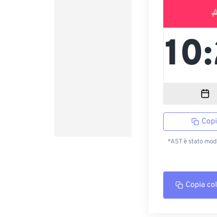
Copi
*AST è stato modi
Copia co