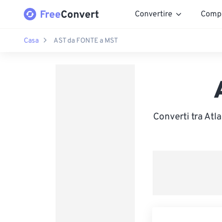
Convertire
Comp
Casa
AST da FONTE a MST
Converti tra Atl