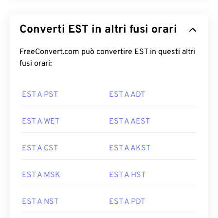
Converti EST in altri fusi orari
FreeConvert.com può convertire EST in questi altri
fusi orari:
EST A PST
EST A ADT
EST A WET
EST A AEST
EST A CST
EST A AKST
EST A MSK
EST A HST
EST A NST
EST A PDT