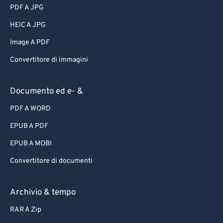
PDF A JPG
HEIC A JPG
Image A PDF
Convertitore di immagini
Documento ed e- &
PDF A WORD
EPUB A PDF
EPUB A MOBI
Convertitore di documenti
Archivio & tempo
RAR A Zip