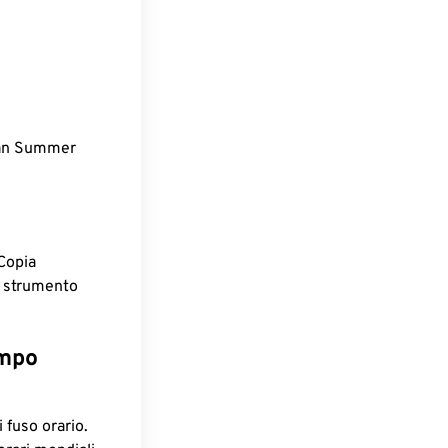
ean Summer
Copia
o strumento
empo
 fuso orario.