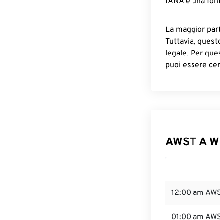
IANA è una font
La maggior parte
Tuttavia, quest
legale. Per que
puoi essere cer
AWST A W
12:00 am AWS
01:00 am AW