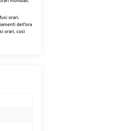
orari mondiali.
fusi orari.
iamenti dell'ora
i orari, così