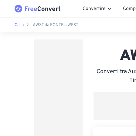
Convertire
Comp
Casa
AWST da FONTE a WEST
A
Converti tra A
Ti