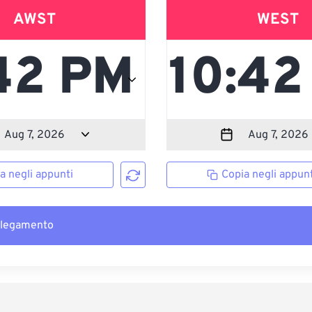
AWST
WEST
a negli appunti
Copia negli appunt
llegamento