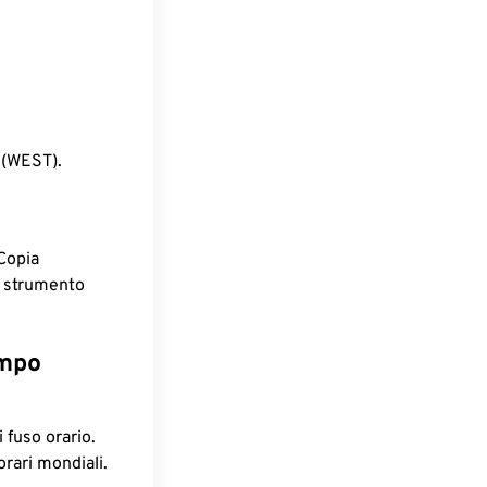
 (WEST).
Copia
o strumento
empo
 fuso orario.
orari mondiali.