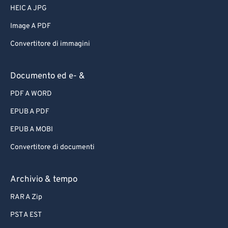
HEIC A JPG
Image A PDF
Convertitore di immagini
Documento ed e- &
PDF A WORD
EPUB A PDF
EPUB A MOBI
Convertitore di documenti
Archivio & tempo
RAR A Zip
PST A EST