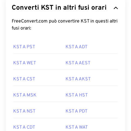
Converti KST in altri fusi orari
FreeConvert.com può convertire KST in questi altri
fusi orari:
KST A PST
KST A ADT
KST A WET
KST A AEST
KST A CST
KST A AKST
KST A MSK
KST A HST
KST A NST
KST A PDT
KST A CDT
KST A WAT