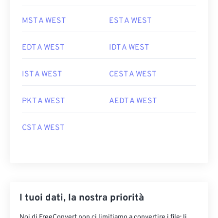
MST A WEST
EST A WEST
EDT A WEST
IDT A WEST
IST A WEST
CEST A WEST
PKT A WEST
AEDT A WEST
CST A WEST
I tuoi dati, la nostra priorità
Noi di FreeConvert non ci limitiamo a convertire i file: li