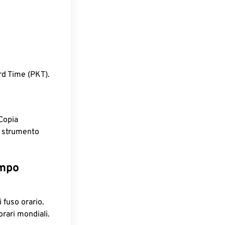
rd Time (PKT).
Copia
o strumento
empo
 fuso orario.
orari mondiali.