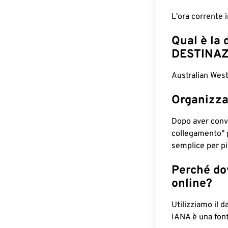
L'ora corrente
Qual è la 
DESTINAZ
Australian Wes
Organizza
Dopo aver conv
collegamento" 
semplice per pia
Perché dov
online?
Utilizziamo il d
IANA è una font