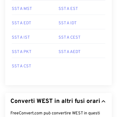
SST A MST
SST A EST
SST A EDT
SST A IDT
SST A IST
SST A CEST
SST A PKT
SST A AEDT
SST A CST
Converti WEST in altri fusi orari
FreeConvert.com può convertire WEST in questi