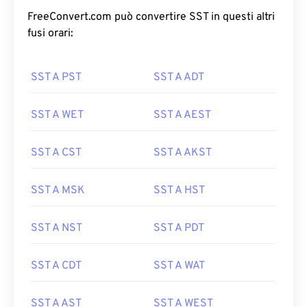
FreeConvert.com può convertire SST in questi altri
fusi orari:
SST A PST
SST A ADT
SST A WET
SST A AEST
SST A CST
SST A AKST
SST A MSK
SST A HST
SST A NST
SST A PDT
SST A CDT
SST A WAT
SST A AST
SST A WEST