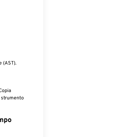
e (AST).
Copia
o strumento
empo