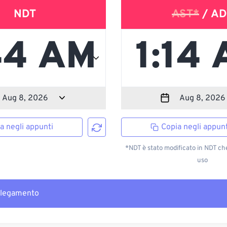
NDT
AST*
/ AD
a negli appunti
Copia negli appunt
*NDT è stato modificato in NDT ch
uso
llegamento