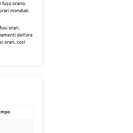
 fuso orario.
orari mondiali.
fusi orari.
iamenti dell'ora
i orari, così
empo