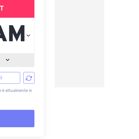
T
i
e è attualmente in