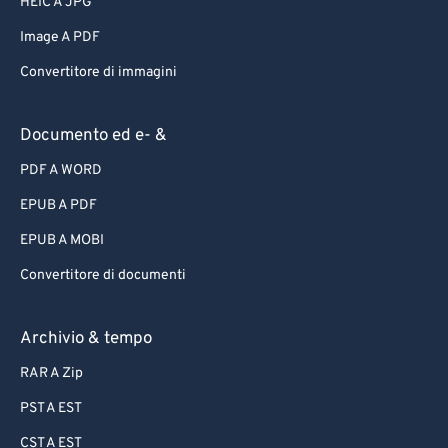
HEIC A JPG
Image A PDF
Convertitore di immagini
Documento ed e- &
PDF A WORD
EPUB A PDF
EPUB A MOBI
Convertitore di documenti
Archivio & tempo
RAR A Zip
PST A EST
CST A EST