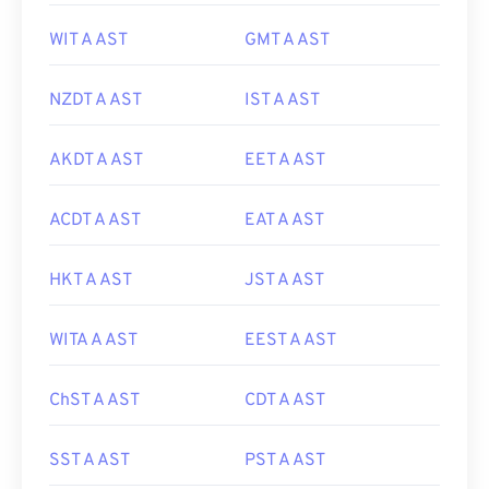
WIT A AST
GMT A AST
NZDT A AST
IST A AST
AKDT A AST
EET A AST
ACDT A AST
EAT A AST
HKT A AST
JST A AST
WITA A AST
EEST A AST
ChST A AST
CDT A AST
SST A AST
PST A AST