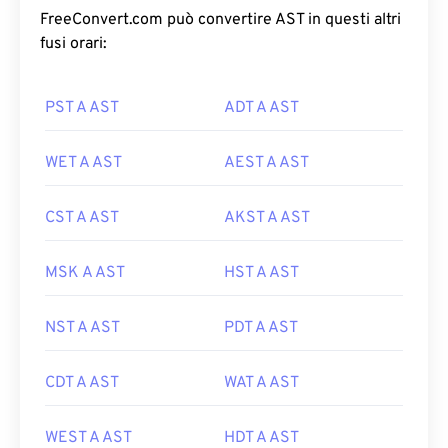
FreeConvert.com può convertire AST in questi altri
fusi orari:
PST A AST
ADT A AST
WET A AST
AEST A AST
CST A AST
AKST A AST
MSK A AST
HST A AST
NST A AST
PDT A AST
CDT A AST
WAT A AST
WEST A AST
HDT A AST