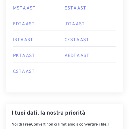
MST A AST
EST A AST
EDT A AST
IDT A AST
IST A AST
CEST A AST
PKT A AST
AEDT A AST
CST A AST
I tuoi dati, la nostra priorità
Noi di FreeConvert non ci limitiamo a convertire i file: li