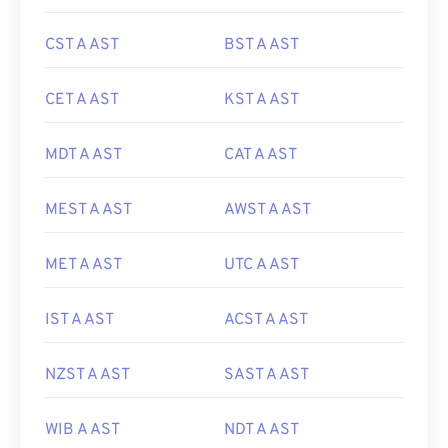
CST A AST
BST A AST
CET A AST
KST A AST
MDT A AST
CAT A AST
MEST A AST
AWST A AST
MET A AST
UTC A AST
IST A AST
ACST A AST
NZST A AST
SAST A AST
WIB A AST
NDT A AST