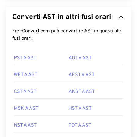
Converti AST in altri fusi orari
FreeConvert.com può convertire AST in questi altri
fusi orari:
PST A AST
ADT A AST
WET A AST
AEST A AST
CST A AST
AKST A AST
MSK A AST
HST A AST
NST A AST
PDT A AST