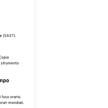
e (SAST).
Copia
o strumento
empo
 fuso orario.
orari mondiali.