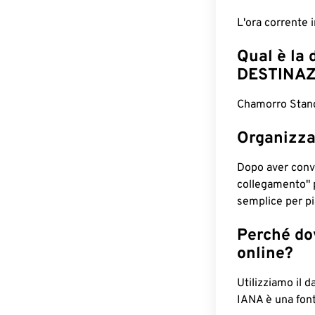
L'ora corrente 
Qual è la 
DESTINAZ
Chamorro Stand
Organizza
Dopo aver conv
collegamento" 
semplice per pia
Perché dov
online?
Utilizziamo il d
IANA è una font