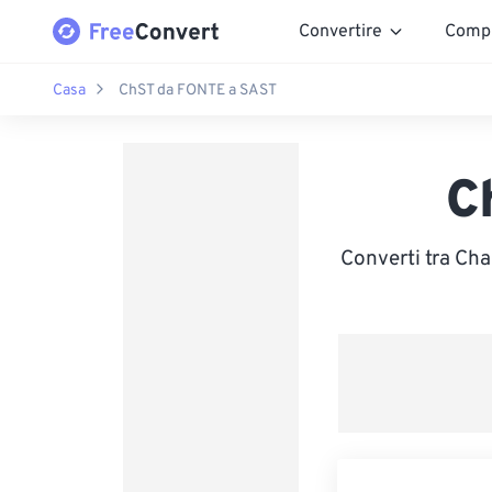
Convertire
Comp
Casa
ChST da FONTE a SAST
C
Converti tra Ch