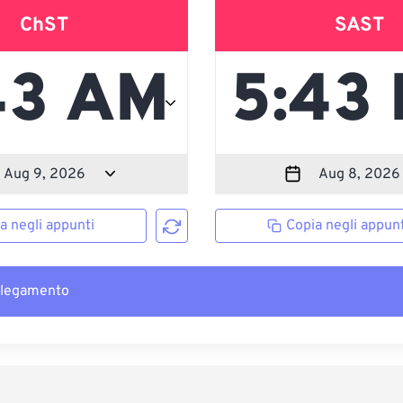
ChST
SAST
a negli appunti
Copia negli appunt
llegamento