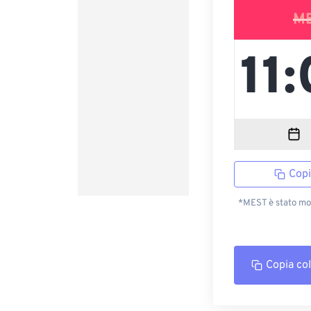
M
Copi
*MEST è stato mod
Copia co