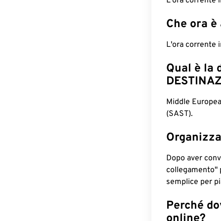
L'ora corrente 
Che ora è
L'ora corrente 
Qual è la 
DESTINAZ
Middle Europea
(SAST).
Organizza
Dopo aver conv
collegamento" 
semplice per pia
Perché dov
online?