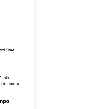
ard Time
Copia
o strumento
empo