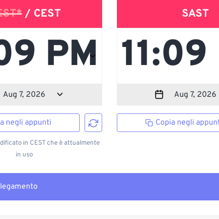
EST*
/ CEST
SAST
a negli appunti
Copia negli appunt
ificato in CEST che è attualmente
in uso
llegamento