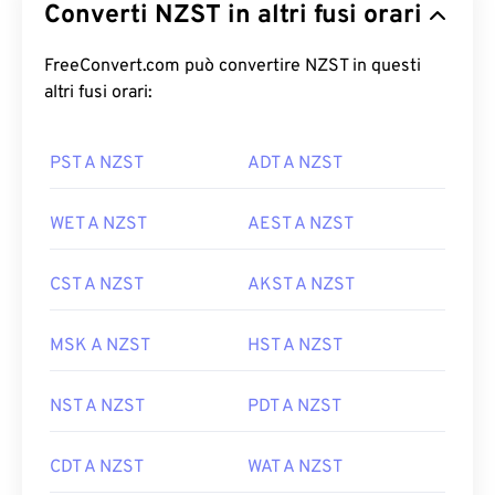
Converti NZST in altri fusi orari
FreeConvert.com può convertire NZST in questi
altri fusi orari:
PST A NZST
ADT A NZST
WET A NZST
AEST A NZST
CST A NZST
AKST A NZST
MSK A NZST
HST A NZST
NST A NZST
PDT A NZST
CDT A NZST
WAT A NZST