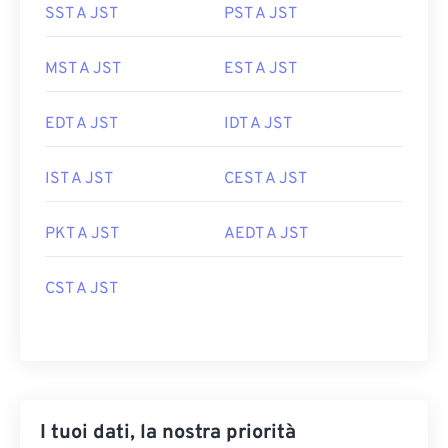
SST A JST
PST A JST
MST A JST
EST A JST
EDT A JST
IDT A JST
IST A JST
CEST A JST
PKT A JST
AEDT A JST
CST A JST
I tuoi dati, la nostra priorità