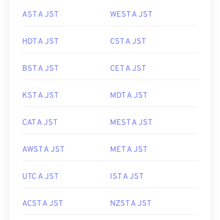
AST A JST
WEST A JST
HDT A JST
CST A JST
BST A JST
CET A JST
KST A JST
MDT A JST
CAT A JST
MEST A JST
AWST A JST
MET A JST
UTC A JST
IST A JST
ACST A JST
NZST A JST