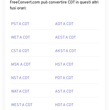
FreeConvert.com può convertire CDT in questi altri
fusi orari:
PST A CDT
ADT A CDT
WET A CDT
AEST A CDT
CST A CDT
AKST A CDT
MSK A CDT
HST A CDT
NST A CDT
PDT A CDT
WAT A CDT
AST A CDT
WEST A CDT
HDT A CDT