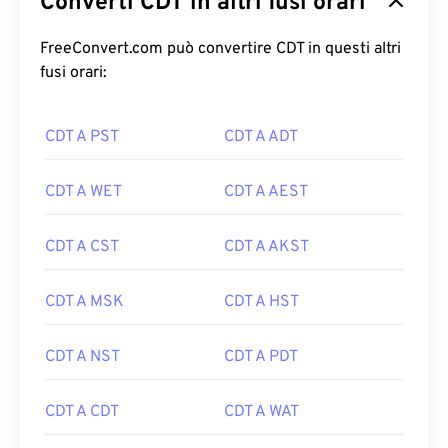
Converti CDT in altri fusi orari
FreeConvert.com può convertire CDT in questi altri
fusi orari:
CDT A PST
CDT A ADT
CDT A WET
CDT A AEST
CDT A CST
CDT A AKST
CDT A MSK
CDT A HST
CDT A NST
CDT A PDT
CDT A CDT
CDT A WAT