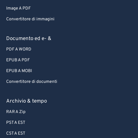
Image A PDF
Convertitore di immagini
Documento ed e- &
PDF A WORD
EPUB A PDF
EPUB A MOBI
Convertitore di documenti
Archivio & tempo
RAR A Zip
PST A EST
CST A EST