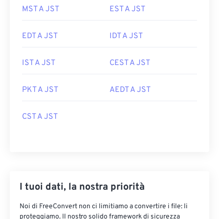
MST A JST
EST A JST
EDT A JST
IDT A JST
IST A JST
CEST A JST
PKT A JST
AEDT A JST
CST A JST
I tuoi dati, la nostra priorità
Noi di FreeConvert non ci limitiamo a convertire i file: li
proteggiamo. Il nostro solido framework di sicurezza