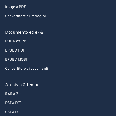
Image A PDF
Convertitore di immagini
Documento ed e- &
PDF A WORD
EPUB A PDF
EPUB A MOBI
Convertitore di documenti
Archivio & tempo
RAR A Zip
PST A EST
CST A EST