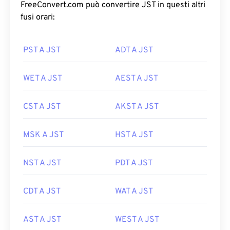
FreeConvert.com può convertire JST in questi altri
fusi orari:
PST A JST
ADT A JST
WET A JST
AEST A JST
CST A JST
AKST A JST
MSK A JST
HST A JST
NST A JST
PDT A JST
CDT A JST
WAT A JST
AST A JST
WEST A JST