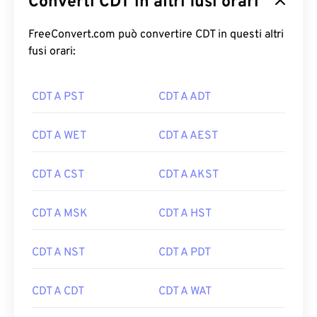
Converti CDT in altri fusi orari
FreeConvert.com può convertire CDT in questi altri
fusi orari:
CDT A PST
CDT A ADT
CDT A WET
CDT A AEST
CDT A CST
CDT A AKST
CDT A MSK
CDT A HST
CDT A NST
CDT A PDT
CDT A CDT
CDT A WAT