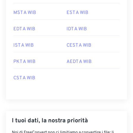
MST A WIB
EST A WIB
EDT A WIB
IDT A WIB
IST A WIB
CEST A WIB
PKT A WIB
AEDT A WIB
CST A WIB
I tuoi dati, la nostra priorità
Noi di FreeConvert non ci limitiamo a convertire i file: li