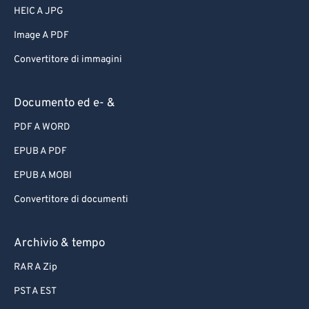
HEIC A JPG
Image A PDF
Convertitore di immagini
Documento ed e- &
PDF A WORD
EPUB A PDF
EPUB A MOBI
Convertitore di documenti
Archivio & tempo
RAR A Zip
PST A EST