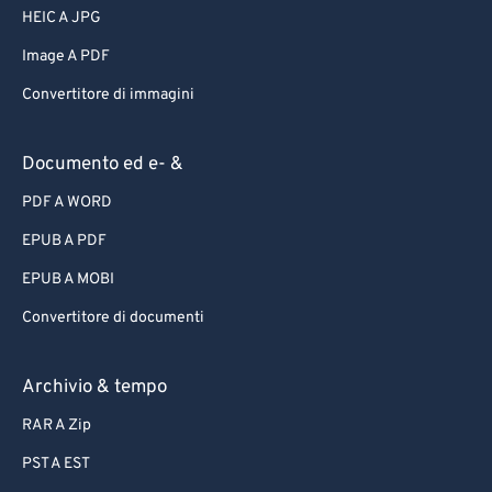
HEIC A JPG
Image A PDF
Convertitore di immagini
Documento ed e- &
PDF A WORD
EPUB A PDF
EPUB A MOBI
Convertitore di documenti
Archivio & tempo
RAR A Zip
PST A EST