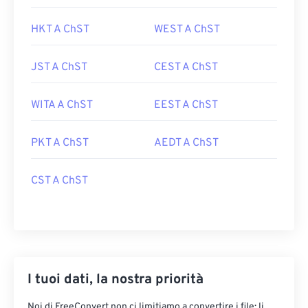
HKT A ChST
WEST A ChST
JST A ChST
CEST A ChST
WITA A ChST
EEST A ChST
PKT A ChST
AEDT A ChST
CST A ChST
I tuoi dati, la nostra priorità
Noi di FreeConvert non ci limitiamo a convertire i file: li