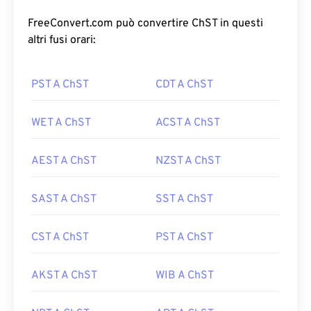
FreeConvert.com può convertire ChST in questi
altri fusi orari:
PST A ChST
CDT A ChST
WET A ChST
ACST A ChST
AEST A ChST
NZST A ChST
SAST A ChST
SST A ChST
CST A ChST
PST A ChST
AKST A ChST
WIB A ChST