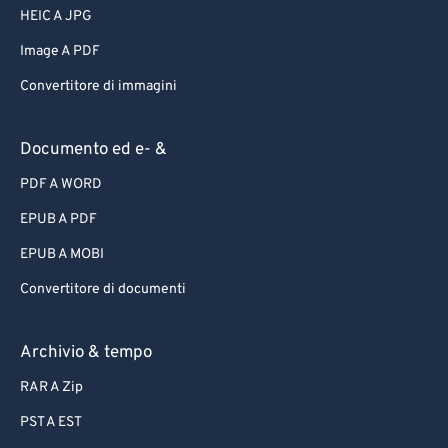
HEIC A JPG
Image A PDF
Convertitore di immagini
Documento ed e- &
PDF A WORD
EPUB A PDF
EPUB A MOBI
Convertitore di documenti
Archivio & tempo
RAR A Zip
PST A EST