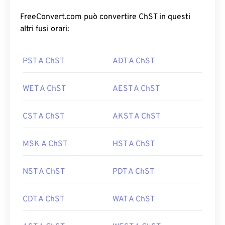
FreeConvert.com può convertire ChST in questi
altri fusi orari:
PST A ChST
ADT A ChST
WET A ChST
AEST A ChST
CST A ChST
AKST A ChST
MSK A ChST
HST A ChST
NST A ChST
PDT A ChST
CDT A ChST
WAT A ChST