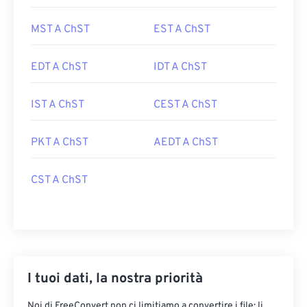
MST A ChST
EST A ChST
EDT A ChST
IDT A ChST
IST A ChST
CEST A ChST
PKT A ChST
AEDT A ChST
CST A ChST
I tuoi dati, la nostra priorità
Noi di FreeConvert non ci limitiamo a convertire i file: li