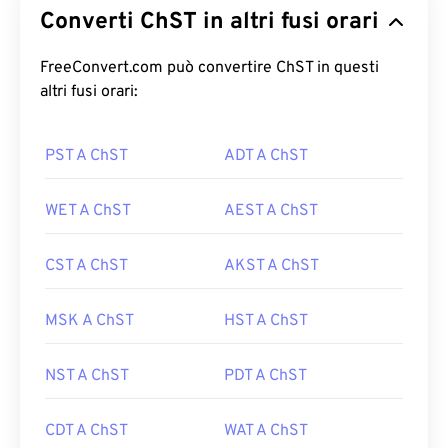
Converti ChST in altri fusi orari
FreeConvert.com può convertire ChST in questi
altri fusi orari:
PST A ChST
ADT A ChST
WET A ChST
AEST A ChST
CST A ChST
AKST A ChST
MSK A ChST
HST A ChST
NST A ChST
PDT A ChST
CDT A ChST
WAT A ChST