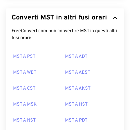
Converti MST in altri fusi orari
FreeConvert.com può convertire MST in questi altri
fusi orari:
MST A PST
MST A ADT
MST A WET
MST A AEST
MST A CST
MST A AKST
MST A MSK
MST A HST
MST A NST
MST A PDT