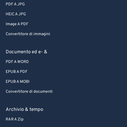
PDF A JPG
HEIC A JPG
Image A PDF
Convertitore di immagini
Documento ed e- &
PDF A WORD
EPUB A PDF
EPUB A MOBI
Convertitore di documenti
Archivio & tempo
RAR A Zip