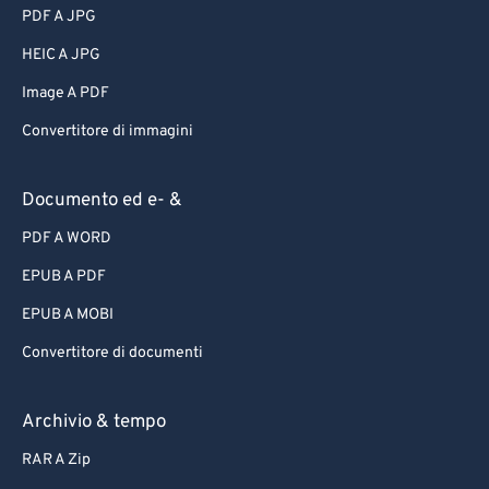
PDF A JPG
HEIC A JPG
Image A PDF
Convertitore di immagini
Documento ed e- &
PDF A WORD
EPUB A PDF
EPUB A MOBI
Convertitore di documenti
Archivio & tempo
RAR A Zip