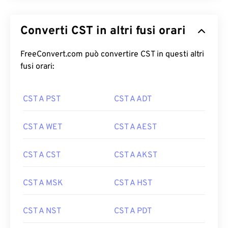
Converti CST in altri fusi orari
FreeConvert.com può convertire CST in questi altri
fusi orari:
CST A PST
CST A ADT
CST A WET
CST A AEST
CST A CST
CST A AKST
CST A MSK
CST A HST
CST A NST
CST A PDT