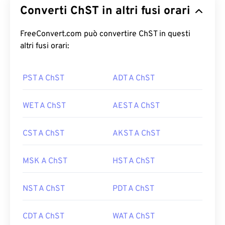
Converti ChST in altri fusi orari
FreeConvert.com può convertire ChST in questi
altri fusi orari:
PST A ChST
ADT A ChST
WET A ChST
AEST A ChST
CST A ChST
AKST A ChST
MSK A ChST
HST A ChST
NST A ChST
PDT A ChST
CDT A ChST
WAT A ChST