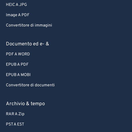
HEIC A JPG
Image A PDF
Convertitore di immagini
Documento ed e- &
PDF A WORD
EPUB A PDF
EPUB A MOBI
Convertitore di documenti
Archivio & tempo
RAR A Zip
PST A EST