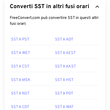
Converti SST in altri fusi orari
FreeConvert.com può convertire SST in questi altri
fusi orari:
SST A PST
SST A ADT
SST A WET
SST A AEST
SST A CST
SST A AKST
SST A MSK
SST A HST
SST A NST
SST A PDT
SST A CDT
SST A WAT