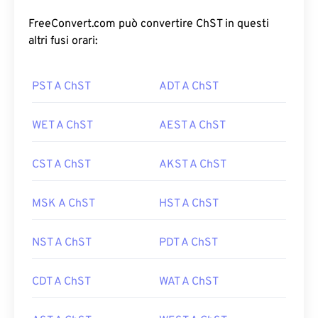
FreeConvert.com può convertire ChST in questi
altri fusi orari:
PST A ChST
ADT A ChST
WET A ChST
AEST A ChST
CST A ChST
AKST A ChST
MSK A ChST
HST A ChST
NST A ChST
PDT A ChST
CDT A ChST
WAT A ChST