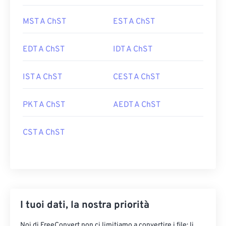
MST A ChST
EST A ChST
EDT A ChST
IDT A ChST
IST A ChST
CEST A ChST
PKT A ChST
AEDT A ChST
CST A ChST
I tuoi dati, la nostra priorità
Noi di FreeConvert non ci limitiamo a convertire i file: li