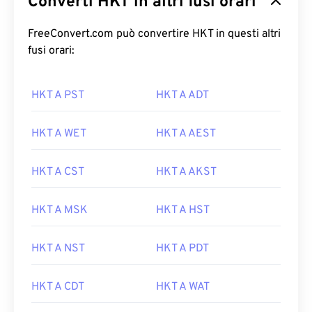
Converti HKT in altri fusi orari
FreeConvert.com può convertire HKT in questi altri
fusi orari:
HKT A PST
HKT A ADT
HKT A WET
HKT A AEST
HKT A CST
HKT A AKST
HKT A MSK
HKT A HST
HKT A NST
HKT A PDT
HKT A CDT
HKT A WAT