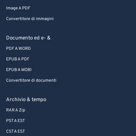
Image A PDF
Convertitore di immagini
Documento ed e- &
PDF A WORD
EPUB A PDF
EPUB A MOBI
Convertitore di documenti
Archivio & tempo
RAR A Zip
PST A EST
CST A EST