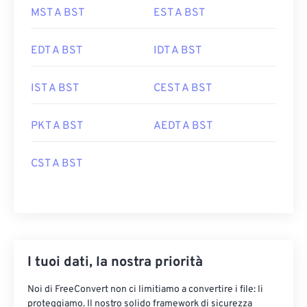
MST A BST
EST A BST
EDT A BST
IDT A BST
IST A BST
CEST A BST
PKT A BST
AEDT A BST
CST A BST
I tuoi dati, la nostra priorità
Noi di FreeConvert non ci limitiamo a convertire i file: li
proteggiamo. Il nostro solido framework di sicurezza