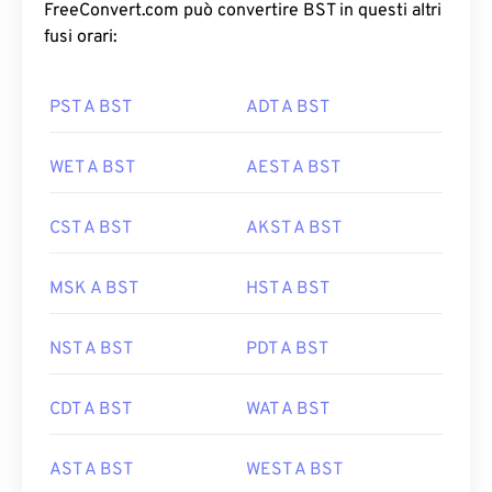
FreeConvert.com può convertire BST in questi altri
fusi orari:
PST A BST
ADT A BST
WET A BST
AEST A BST
CST A BST
AKST A BST
MSK A BST
HST A BST
NST A BST
PDT A BST
CDT A BST
WAT A BST
AST A BST
WEST A BST