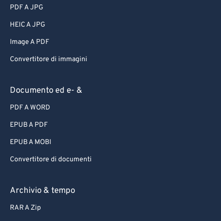
PDF A JPG
HEIC A JPG
Image A PDF
Convertitore di immagini
Documento ed e- &
PDF A WORD
EPUB A PDF
EPUB A MOBI
Convertitore di documenti
Archivio & tempo
RAR A Zip