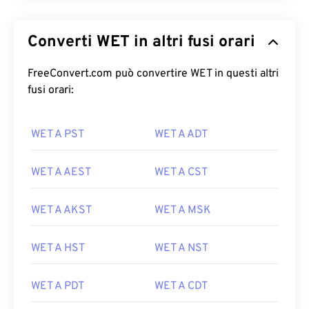
Converti WET in altri fusi orari
FreeConvert.com può convertire WET in questi altri
fusi orari:
WET A PST
WET A ADT
WET A AEST
WET A CST
WET A AKST
WET A MSK
WET A HST
WET A NST
WET A PDT
WET A CDT