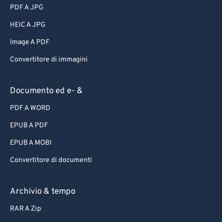
PDF A JPG
HEIC A JPG
Image A PDF
Convertitore di immagini
Documento ed e- &
PDF A WORD
EPUB A PDF
EPUB A MOBI
Convertitore di documenti
Archivio & tempo
RAR A Zip