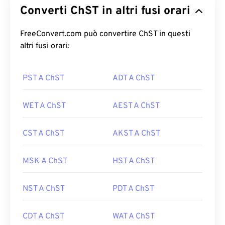
Converti ChST in altri fusi orari
FreeConvert.com può convertire ChST in questi
altri fusi orari:
PST A ChST
ADT A ChST
WET A ChST
AEST A ChST
CST A ChST
AKST A ChST
MSK A ChST
HST A ChST
NST A ChST
PDT A ChST
CDT A ChST
WAT A ChST