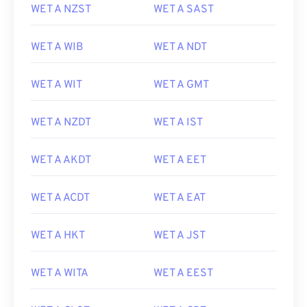
WET A NZST
WET A SAST
WET A WIB
WET A NDT
WET A WIT
WET A GMT
WET A NZDT
WET A IST
WET A AKDT
WET A EET
WET A ACDT
WET A EAT
WET A HKT
WET A JST
WET A WITA
WET A EEST