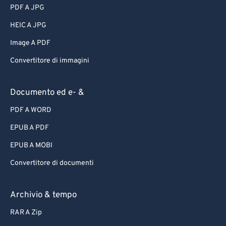
PDF A JPG
HEIC A JPG
Image A PDF
Convertitore di immagini
Documento ed e- &
PDF A WORD
EPUB A PDF
EPUB A MOBI
Convertitore di documenti
Archivio & tempo
RAR A Zip