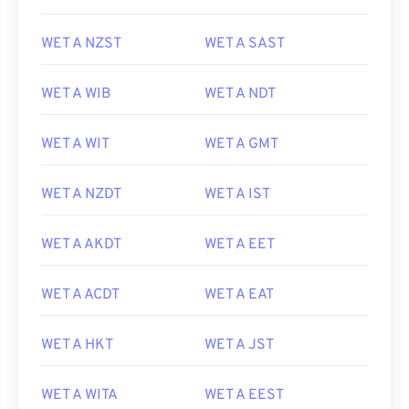
WET A NZST
WET A SAST
WET A WIB
WET A NDT
WET A WIT
WET A GMT
WET A NZDT
WET A IST
WET A AKDT
WET A EET
WET A ACDT
WET A EAT
WET A HKT
WET A JST
WET A WITA
WET A EEST