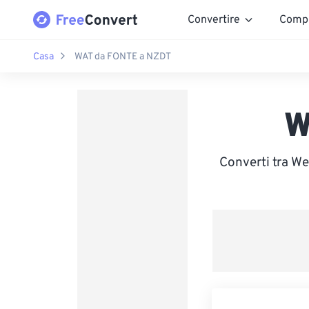
Convertire
Comp
Casa
WAT da FONTE a NZDT
W
Converti tra We