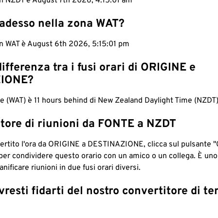
 in NZDT è August 7th 2026, 4:15:02 am
 adesso nella zona WAT?
 in WAT è August 6th 2026, 5:15:02 pm
differenza tra i fusi orari di ORIGINE e
IONE?
e (WAT) è 11 hours behind di New Zealand Daylight Time (NZDT)
tore di riunioni da FONTE a NZDT
ertito l'ora da ORIGINE a DESTINAZIONE, clicca sul pulsante "
per condividere questo orario con un amico o un collega. È un
nificare riunioni in due fusi orari diversi.
resti fidarti del nostro convertitore di t