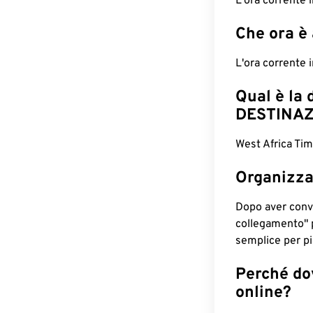
L'ora corrente
Che ora è
L'ora corrente
Qual è la 
DESTINAZ
West Africa Tim
Organizza
Dopo aver conv
collegamento" 
semplice per pia
Perché dov
online?