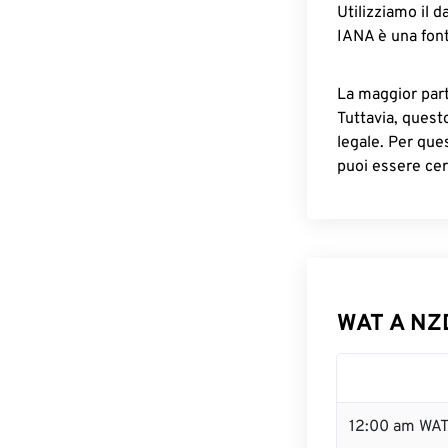
Utilizziamo il d
IANA è una font
La maggior parte
Tuttavia, quest
legale. Per que
puoi essere cer
WAT A NZD
12:00 am WAT