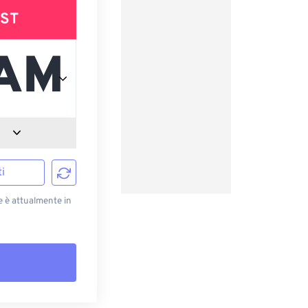
ST
i
e è attualmente in