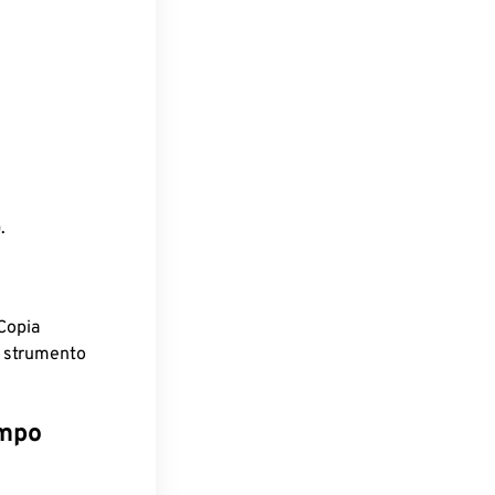
.
Copia
o strumento
empo