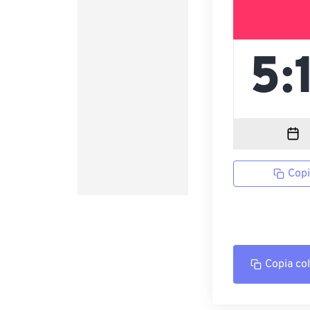
Copi
Copia co