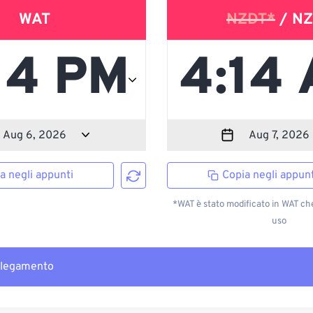
WAT
NZDT*
/ NZ
a negli appunti
Copia negli appunt
*WAT è stato modificato in WAT ch
uso
llegamento