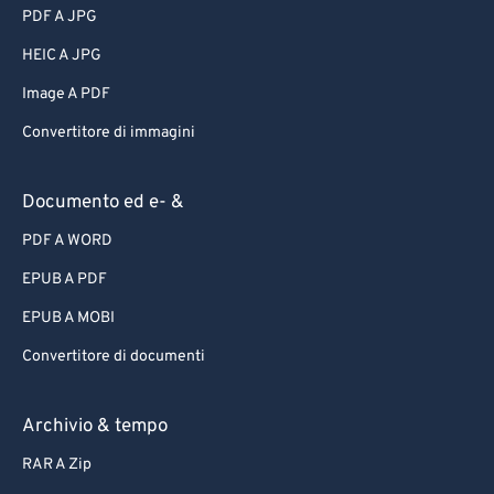
PDF A JPG
HEIC A JPG
Image A PDF
Convertitore di immagini
Documento ed e- &
PDF A WORD
EPUB A PDF
EPUB A MOBI
Convertitore di documenti
Archivio & tempo
RAR A Zip