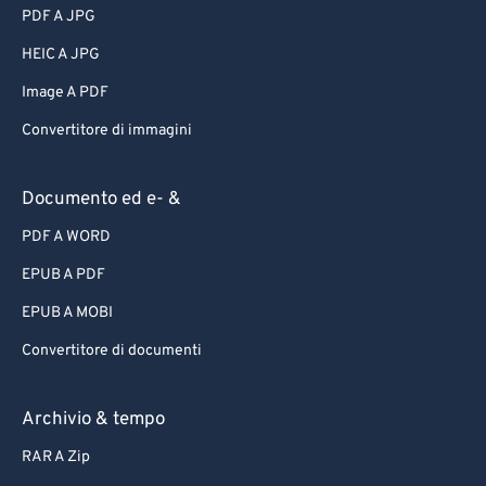
PDF A JPG
HEIC A JPG
Image A PDF
Convertitore di immagini
Documento ed e- &
PDF A WORD
EPUB A PDF
EPUB A MOBI
Convertitore di documenti
Archivio & tempo
RAR A Zip