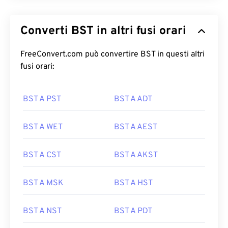
Converti BST in altri fusi orari
FreeConvert.com può convertire BST in questi altri
fusi orari:
BST A PST
BST A ADT
BST A WET
BST A AEST
BST A CST
BST A AKST
BST A MSK
BST A HST
BST A NST
BST A PDT