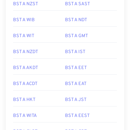
BST A NZST
BST A SAST
BST A WIB
BST A NDT
BST A WIT
BST A GMT
BST A NZDT
BST A IST
BST A AKDT
BST A EET
BST A ACDT
BST A EAT
BST A HKT
BST A JST
BST A WITA
BST A EEST