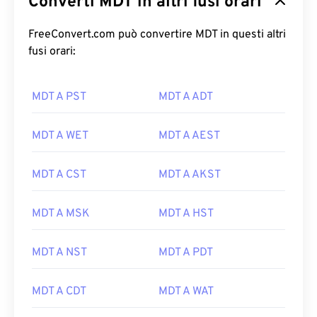
Converti MDT in altri fusi orari
FreeConvert.com può convertire MDT in questi altri
fusi orari:
MDT A PST
MDT A ADT
MDT A WET
MDT A AEST
MDT A CST
MDT A AKST
MDT A MSK
MDT A HST
MDT A NST
MDT A PDT
MDT A CDT
MDT A WAT