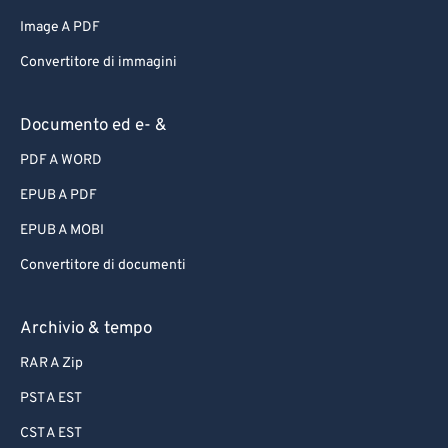
Image A PDF
Convertitore di immagini
Documento ed e- &
PDF A WORD
EPUB A PDF
EPUB A MOBI
Convertitore di documenti
Archivio & tempo
RAR A Zip
PST A EST
CST A EST