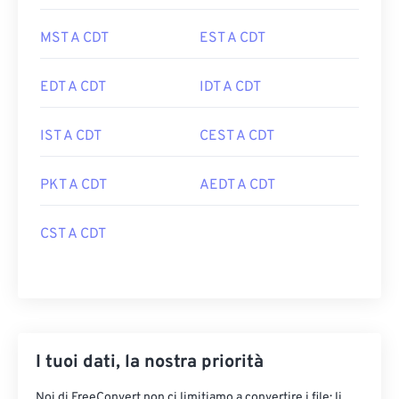
MST A CDT
EST A CDT
EDT A CDT
IDT A CDT
IST A CDT
CEST A CDT
PKT A CDT
AEDT A CDT
CST A CDT
I tuoi dati, la nostra priorità
Noi di FreeConvert non ci limitiamo a convertire i file: li