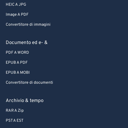
HEIC A JPG
Image A PDF
Convertitore di immagini
Documento ed e- &
PDF A WORD
EPUB A PDF
EPUB A MOBI
Convertitore di documenti
Archivio & tempo
RAR A Zip
PST A EST