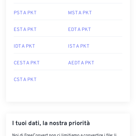
PST A PKT
MST A PKT
EST A PKT
EDT A PKT
IDT A PKT
IST A PKT
CEST A PKT
AEDT A PKT
CST A PKT
I tuoi dati, la nostra priorità
Noi di FreeConvert non ci limitiamo a convertire i file: li