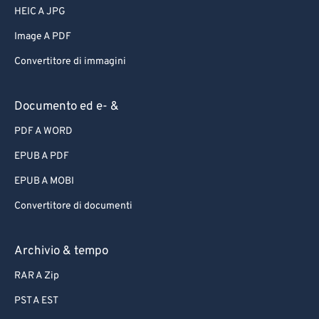
HEIC A JPG
Image A PDF
Convertitore di immagini
Documento ed e- &
PDF A WORD
EPUB A PDF
EPUB A MOBI
Convertitore di documenti
Archivio & tempo
RAR A Zip
PST A EST