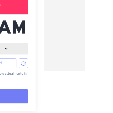
T
i
e è attualmente in