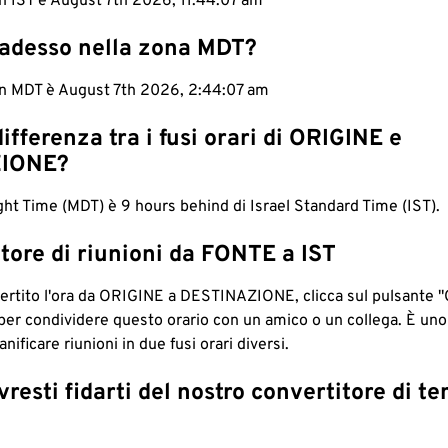
in IST è August 7th 2026, 11:44:08 am
 adesso nella zona MDT?
 in MDT è August 7th 2026, 2:44:08 am
differenza tra i fusi orari di ORIGINE e
IONE?
ht Time (MDT) è 9 hours behind di Israel Standard Time (IST).
tore di riunioni da FONTE a IST
ertito l'ora da ORIGINE a DESTINAZIONE, clicca sul pulsante "
per condividere questo orario con un amico o un collega. È un
nificare riunioni in due fusi orari diversi.
resti fidarti del nostro convertitore di t