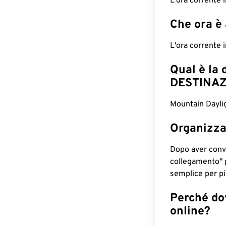
L'ora corrente 
Che ora è
L'ora corrente
Qual è la 
DESTINAZ
Mountain Daylig
Organizza
Dopo aver conv
collegamento" 
semplice per pia
Perché dov
online?