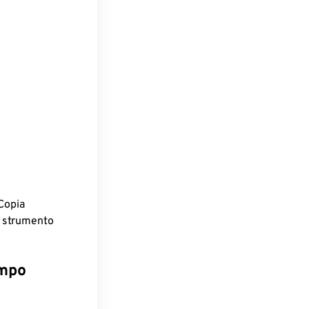
Copia
o strumento
empo