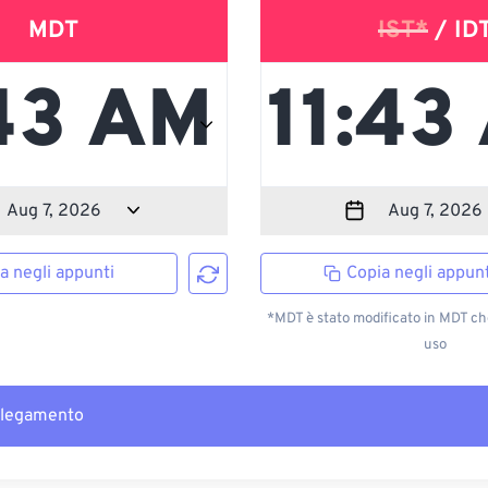
MDT
IST*
/ ID
a negli appunti
Copia negli appunt
*MDT è stato modificato in MDT ch
uso
llegamento