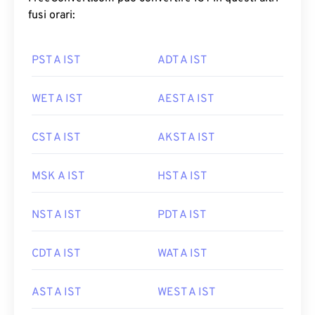
fusi orari:
PST A IST
ADT A IST
WET A IST
AEST A IST
CST A IST
AKST A IST
MSK A IST
HST A IST
NST A IST
PDT A IST
CDT A IST
WAT A IST
AST A IST
WEST A IST