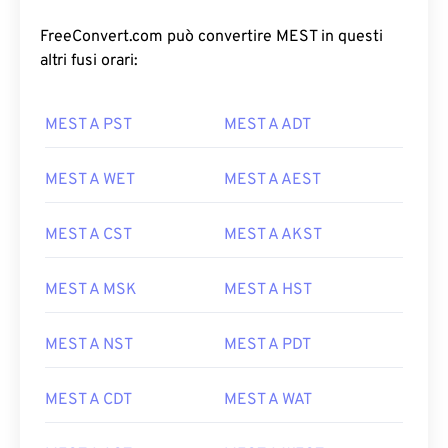
FreeConvert.com può convertire MEST in questi
altri fusi orari:
MEST A PST
MEST A ADT
MEST A WET
MEST A AEST
MEST A CST
MEST A AKST
MEST A MSK
MEST A HST
MEST A NST
MEST A PDT
MEST A CDT
MEST A WAT