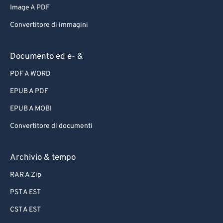
Image A PDF
Convertitore di immagini
Documento ed e- &
PDF A WORD
EPUB A PDF
EPUB A MOBI
Convertitore di documenti
Archivio & tempo
RAR A Zip
PST A EST
CST A EST