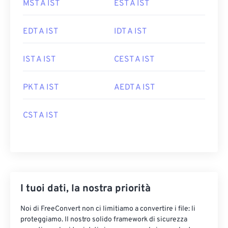
MST A IST
EST A IST
EDT A IST
IDT A IST
IST A IST
CEST A IST
PKT A IST
AEDT A IST
CST A IST
I tuoi dati, la nostra priorità
Noi di FreeConvert non ci limitiamo a convertire i file: li
proteggiamo. Il nostro solido framework di sicurezza