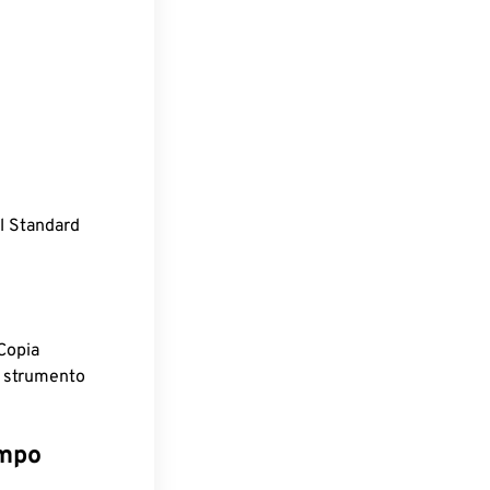
l Standard
Copia
o strumento
empo