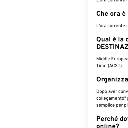
L'ora corrente
Che ora è
L'ora corrente
Qual è la 
DESTINAZ
Middle Europea
Time (ACST).
Organizza
Dopo aver conv
collegamento" 
semplice per pia
Perché dov
online?