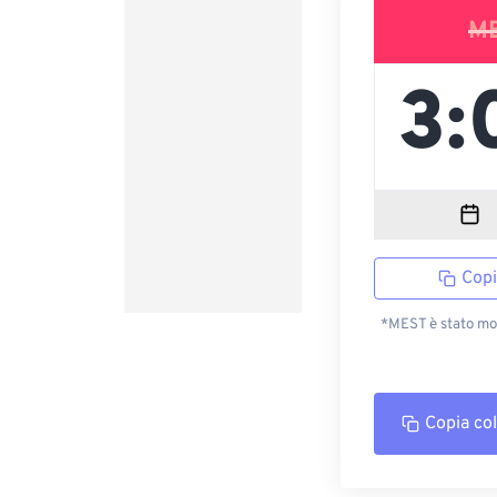
M
Copi
*MEST è stato mod
Copia co