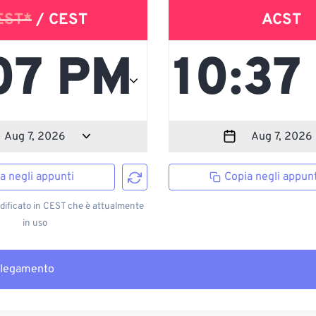
EST*
/ CEST
ACST
a negli appunti
Copia negli appunt
ificato in CEST che è attualmente
in uso
llegamento