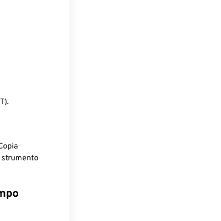
T).
Copia
o strumento
empo