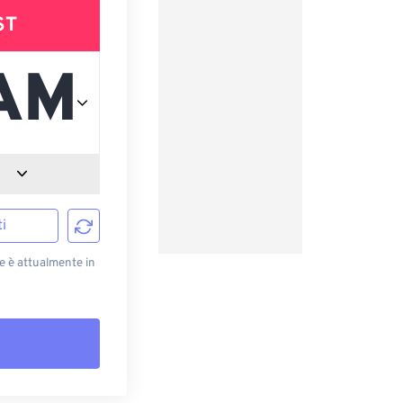
ST
i
e è attualmente in