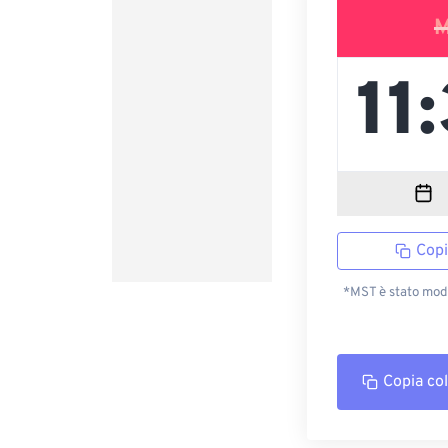
M
Copi
*MST è stato modi
Copia co