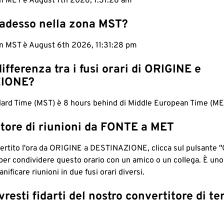
in MET è August 7th 2026, 7:31:28 am
 adesso nella zona MST?
 in MST è August 6th 2026, 11:31:28 pm
differenza tra i fusi orari di ORIGINE e
IONE?
ard Time (MST) è 8 hours behind di Middle European Time (ME
tore di riunioni da FONTE a MET
ertito l'ora da ORIGINE a DESTINAZIONE, clicca sul pulsante "
per condividere questo orario con un amico o un collega. È un
nificare riunioni in due fusi orari diversi.
resti fidarti del nostro convertitore di t