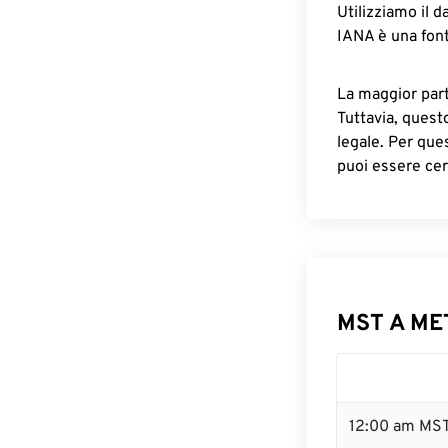
Utilizziamo il d
IANA è una font
La maggior parte
Tuttavia, quest
legale. Per que
puoi essere cer
MST A MET
12:00 am MST