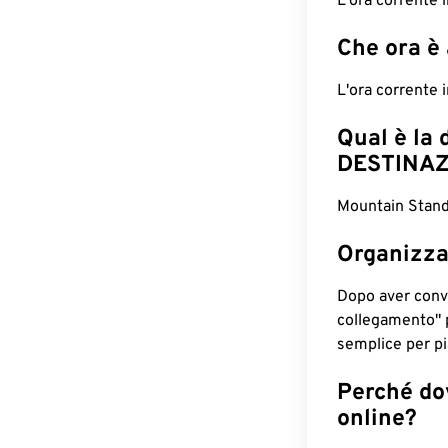
L'ora corrente 
Che ora è
L'ora corrente
Qual è la 
DESTINAZ
Mountain Stand
Organizza
Dopo aver conv
collegamento" 
semplice per pia
Perché dov
online?