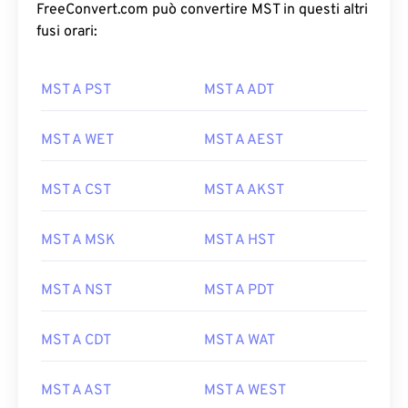
FreeConvert.com può convertire MST in questi altri
fusi orari:
MST A PST
MST A ADT
MST A WET
MST A AEST
MST A CST
MST A AKST
MST A MSK
MST A HST
MST A NST
MST A PDT
MST A CDT
MST A WAT
MST A AST
MST A WEST