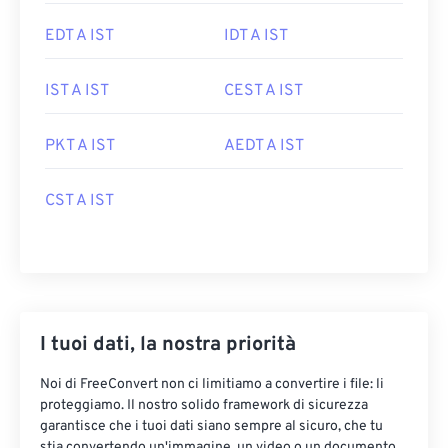
EDT A IST
IDT A IST
IST A IST
CEST A IST
PKT A IST
AEDT A IST
CST A IST
I tuoi dati, la nostra priorità
Noi di FreeConvert non ci limitiamo a convertire i file: li
proteggiamo. Il nostro solido framework di sicurezza
garantisce che i tuoi dati siano sempre al sicuro, che tu
stia convertendo un'immagine, un video o un documento.