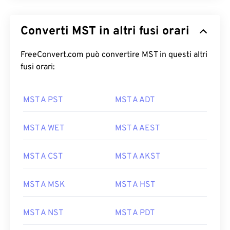
Converti MST in altri fusi orari
FreeConvert.com può convertire MST in questi altri
fusi orari:
MST A PST
MST A ADT
MST A WET
MST A AEST
MST A CST
MST A AKST
MST A MSK
MST A HST
MST A NST
MST A PDT