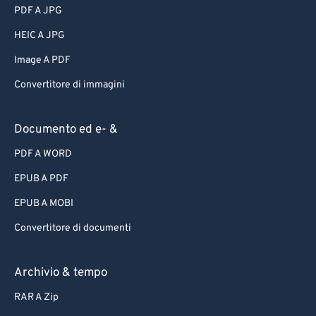
PDF A JPG
HEIC A JPG
Image A PDF
Convertitore di immagini
Documento ed e- &
PDF A WORD
EPUB A PDF
EPUB A MOBI
Convertitore di documenti
Archivio & tempo
RAR A Zip