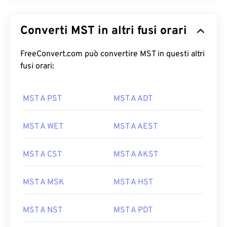
Converti MST in altri fusi orari
FreeConvert.com può convertire MST in questi altri
fusi orari:
MST A PST
MST A ADT
MST A WET
MST A AEST
MST A CST
MST A AKST
MST A MSK
MST A HST
MST A NST
MST A PDT