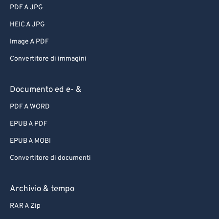
PDF A JPG
HEIC A JPG
Image A PDF
Convertitore di immagini
Documento ed e- &
PDF A WORD
EPUB A PDF
EPUB A MOBI
Convertitore di documenti
Archivio & tempo
RAR A Zip