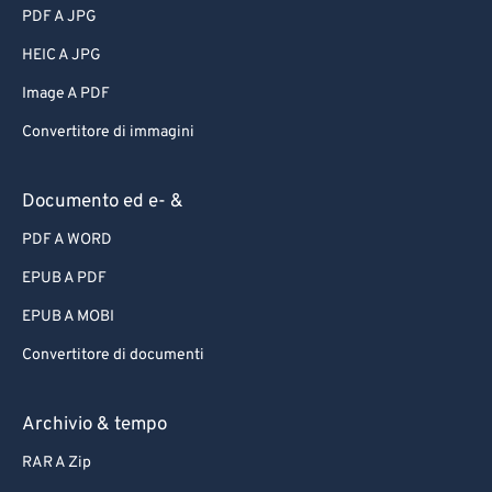
PDF A JPG
HEIC A JPG
Image A PDF
Convertitore di immagini
Documento ed e- &
PDF A WORD
EPUB A PDF
EPUB A MOBI
Convertitore di documenti
Archivio & tempo
RAR A Zip