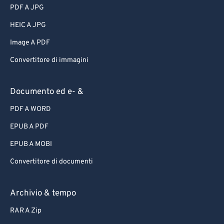
PDF A JPG
HEIC A JPG
Image A PDF
Convertitore di immagini
Documento ed e- &
PDF A WORD
EPUB A PDF
EPUB A MOBI
Convertitore di documenti
Archivio & tempo
RAR A Zip