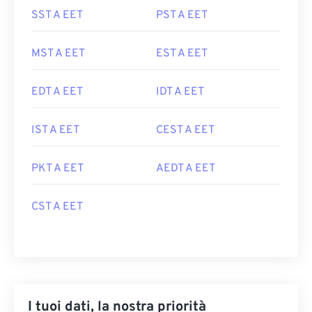
SST A EET
PST A EET
MST A EET
EST A EET
EDT A EET
IDT A EET
IST A EET
CEST A EET
PKT A EET
AEDT A EET
CST A EET
I tuoi dati, la nostra priorità