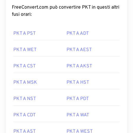
FreeConvert.com può convertire PKT in questi altri
fusi orari:
PKT A PST
PKT A ADT
PKT A WET
PKT A AEST
PKT A CST
PKT A AKST
PKT A MSK
PKT A HST
PKT A NST
PKT A PDT
PKT A CDT
PKT A WAT
PKT A AST
PKT A WEST