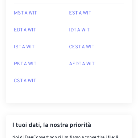
MST A WIT
EST A WIT
EDT A WIT
IDT A WIT
IST A WIT
CEST A WIT
PKT A WIT
AEDT A WIT
CST A WIT
I tuoi dati, la nostra priorità
Noi di FreeConvert non ci limitiamo a convertire i file: li