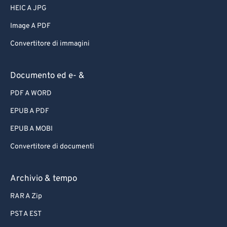
HEIC A JPG
Image A PDF
Convertitore di immagini
Documento ed e- &
PDF A WORD
EPUB A PDF
EPUB A MOBI
Convertitore di documenti
Archivio & tempo
RAR A Zip
PST A EST