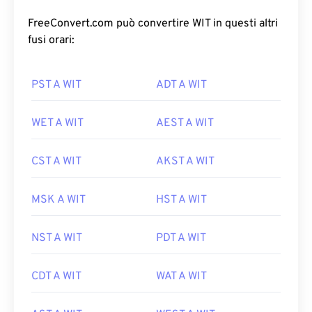
FreeConvert.com può convertire WIT in questi altri
fusi orari:
PST A WIT
ADT A WIT
WET A WIT
AEST A WIT
CST A WIT
AKST A WIT
MSK A WIT
HST A WIT
NST A WIT
PDT A WIT
CDT A WIT
WAT A WIT