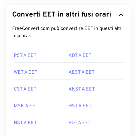
Converti EET in altri fusi orari
FreeConvert.com può convertire EET in questi altri
fusi orari:
PST A EET
ADT A EET
WET A EET
AEST A EET
CST A EET
AKST A EET
MSK A EET
HST A EET
NST A EET
PDT A EET