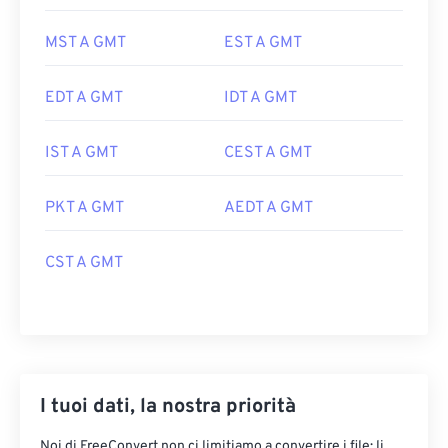
MST A GMT
EST A GMT
EDT A GMT
IDT A GMT
IST A GMT
CEST A GMT
PKT A GMT
AEDT A GMT
CST A GMT
I tuoi dati, la nostra priorità
Noi di FreeConvert non ci limitiamo a convertire i file: li