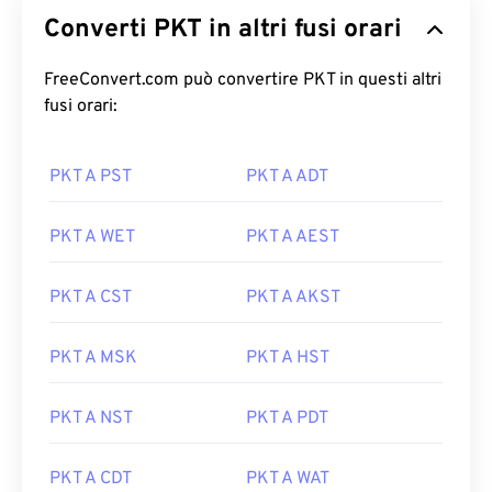
Converti PKT in altri fusi orari
FreeConvert.com può convertire PKT in questi altri
fusi orari:
PKT A PST
PKT A ADT
PKT A WET
PKT A AEST
PKT A CST
PKT A AKST
PKT A MSK
PKT A HST
PKT A NST
PKT A PDT
PKT A CDT
PKT A WAT