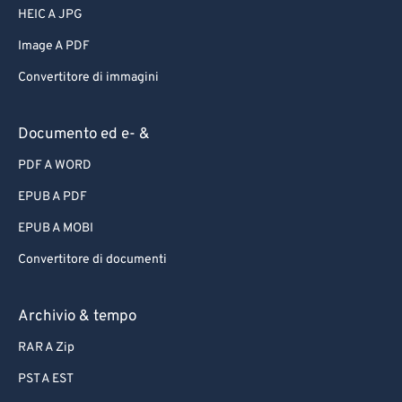
HEIC A JPG
Image A PDF
Convertitore di immagini
Documento ed e- &
PDF A WORD
EPUB A PDF
EPUB A MOBI
Convertitore di documenti
Archivio & tempo
RAR A Zip
PST A EST